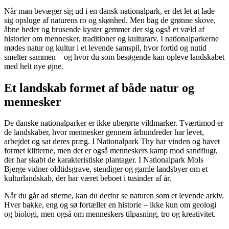
Når man bevæger sig ud i en dansk nationalpark, er det let at lade
sig opsluge af naturens ro og skønhed. Men bag de grønne skove,
åbne heder og brusende kyster gemmer der sig også et væld af
historier om mennesker, traditioner og kulturarv. I nationalparkerne
mødes natur og kultur i et levende samspil, hvor fortid og nutid
smelter sammen – og hvor du som besøgende kan opleve landskabet
med helt nye øjne.
Et landskab formet af både natur og
mennesker
De danske nationalparker er ikke uberørte vildmarker. Tværtimod er
de landskaber, hvor mennesker gennem århundreder har levet,
arbejdet og sat deres præg. I Nationalpark Thy har vinden og havet
formet klitterne, men det er også menneskers kamp mod sandflugt,
der har skabt de karakteristiske plantager. I Nationalpark Mols
Bjerge vidner oldtidsgrave, stendiger og gamle landsbyer om et
kulturlandskab, der har været beboet i tusinder af år.
Når du går ad stierne, kan du derfor se naturen som et levende arkiv.
Hver bakke, eng og sø fortæller en historie – ikke kun om geologi
og biologi, men også om menneskers tilpasning, tro og kreativitet.