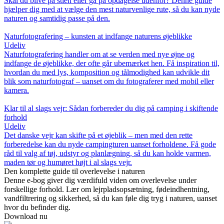
Skal du blive på stien eller gå på opdagelse udenfor? Denne guide
hjælper dig med at vælge den mest naturvenlige rute, så du kan nyde
naturen og samtidig passe på den.
Naturfotografering – kunsten at indfange naturens øjeblikke
Udeliv
Naturfotografering handler om at se verden med nye øjne og
indfange de øjeblikke, der ofte går ubemærket hen. Få inspiration til,
hvordan du med lys, komposition og tålmodighed kan udvikle dit
blik som naturfotograf – uanset om du fotograferer med mobil eller
kamera.
Klar til al slags vejr: Sådan forbereder du dig på camping i skiftende
forhold
Udeliv
Det danske vejr kan skifte på et øjeblik – men med den rette
forberedelse kan du nyde campingturen uanset forholdene. Få gode
råd til valg af tøj, udstyr og planlægning, så du kan holde varmen,
maden tør og humøret højt i al slags vejr.
Den komplette guide til overlevelse i naturen
Denne e-bog giver dig værdifuld viden om overlevelse under
forskellige forhold. Lær om lejrpladsopsætning, fødeindhentning,
vandfiltrering og sikkerhed, så du kan føle dig tryg i naturen, uanset
hvor du befinder dig.
Download nu