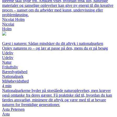
idéerne skal flyde frit. Artiklen viser, hvordan frisk luft, naturlige
materialer og sanselige oplevelser kan give ny energi til din kreative
proces – uanset om du arbejder med kunst, undervisning eller
problemløsning.
Nicolai Holm
Nicolai
Holm
Gæst i naturen: Sådan mindsker du dit aftryk i nationalparken
Oplev naturens ro – og lær at passe på den, mens du er på besøg
Udeliv
Udeliv
Natur
Friluftsliv
Bæredygtighed
Nationalpark
Miljøbevidsthed
4 min
Nationalparkerne byder på storslåede naturoplevelser, men kræver
også omtanke fra deres gæster. Få praktiske råd til, hvordan du kan
færdes ansvarligt, minimere dit aftryk og være med til at bevare
naturen for fremtidige generationer.
Asta Petersen
Asta