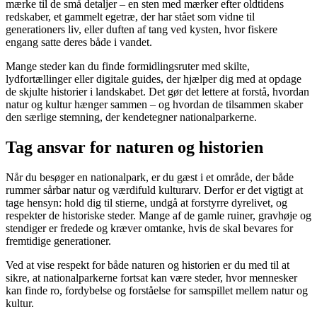
mærke til de små detaljer – en sten med mærker efter oldtidens
redskaber, et gammelt egetræ, der har stået som vidne til
generationers liv, eller duften af tang ved kysten, hvor fiskere
engang satte deres både i vandet.
Mange steder kan du finde formidlingsruter med skilte,
lydfortællinger eller digitale guides, der hjælper dig med at opdage
de skjulte historier i landskabet. Det gør det lettere at forstå, hvordan
natur og kultur hænger sammen – og hvordan de tilsammen skaber
den særlige stemning, der kendetegner nationalparkerne.
Tag ansvar for naturen og historien
Når du besøger en nationalpark, er du gæst i et område, der både
rummer sårbar natur og værdifuld kulturarv. Derfor er det vigtigt at
tage hensyn: hold dig til stierne, undgå at forstyrre dyrelivet, og
respekter de historiske steder. Mange af de gamle ruiner, gravhøje og
stendiger er fredede og kræver omtanke, hvis de skal bevares for
fremtidige generationer.
Ved at vise respekt for både naturen og historien er du med til at
sikre, at nationalparkerne fortsat kan være steder, hvor mennesker
kan finde ro, fordybelse og forståelse for samspillet mellem natur og
kultur.