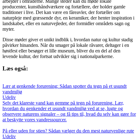
arbejder i områderne. Mange steder kan du møde lokale
producenter, kunsthåndværkere og fortællere, der holder gamle
traditioner i live. Det kan være en fåreavler, der fortæller om
naturpleje med græssende dyr, en keramiker, der henter inspiration i
landskabet, eller en naturvejleder, der formidler områdets sagn og
myter.
Disse møder giver et unikt indblik i, hvordan natur og kultur stadig
påvirker hinanden. Når du smager på lokale råvarer, deltager i en
høstfest eller besøger et lille museum, bliver du en del af den
levende kultur, der fortsat udvikler sig i nationalparkerne.
Læs også:
Lær at genkende forurening: Sådan spotter du tegn på et usundt
vandmiljø
Udeliv
Selv det klareste vand kan gemme på tegn på forurening. Lær,
hvordan du genkender et usundt vandmiljø ved at se, lugte og
observere naturens signaler – og få tips til, hvad du selv kan gøre for
at beskytte vores vandressourcer.
På eller uden for stien? Sådan vælger du den mest naturvenlige rute
Udeliv