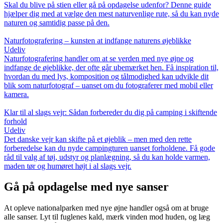
Skal du blive på stien eller gå på opdagelse udenfor? Denne guide
hjælper dig med at vælge den mest naturvenlige rute, så du kan nyde
naturen og samtidig passe på den.
Naturfotografering – kunsten at indfange naturens øjeblikke
Udeliv
Naturfotografering handler om at se verden med nye øjne og
indfange de øjeblikke, der ofte går ubemærket hen. Få inspiration til,
hvordan du med lys, komposition og tålmodighed kan udvikle dit
blik som naturfotograf – uanset om du fotograferer med mobil eller
kamera.
Klar til al slags vejr: Sådan forbereder du dig på camping i skiftende
forhold
Udeliv
Det danske vejr kan skifte på et øjeblik – men med den rette
forberedelse kan du nyde campingturen uanset forholdene. Få gode
råd til valg af tøj, udstyr og planlægning, så du kan holde varmen,
maden tør og humøret højt i al slags vejr.
Gå på opdagelse med nye sanser
At opleve nationalparken med nye øjne handler også om at bruge
alle sanser. Lyt til fuglenes kald, mærk vinden mod huden, og læg