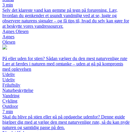
3 min
Selv det klareste vand kan gemme på tegn på forurening. Lær,
hvordan du genkender et usundt vandmiljø ved at se, lugte og
observere naturens signaler – og få tips til, hvad du selv kan gøre for
at beskytte vores vandressourcer.
Agnes Olesen
Agnes
Olesen
På eller uden for stien? Sådan vælger du den mest naturvenlige rute
Lær at færdes i naturen med omtanke – uden at gå på kompromis
med oplevelsen
Udeliv
Udeliv
Friluftsliv
Naturbeskyttelse
Vandring
Cykling
Outdoor
7 min
Skal du blive på stien eller gå på opdagelse udenfor? Denne guide
hjælper dig med at vælge den mest naturvenlige rute, så du kan nyde
naturen og samtidig passe på den.