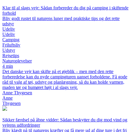
Klar til al slags vejr: Sådan forbereder du dig på camping i skiftende
forhold
Bliv godt rustet til naturens luner med praktiske tips og det rette
udstyr
Udeliv
Udeliv
Camping
Friluftsliv
Udstyr
Rejsetips
Naturoplevelser
4 min
Det danske vejr kan skifte på et øjeblik – men med den rette
forberedelse kan du nyde campingturen uanset forholdene. Få gode
råd til valg af tøj, udstyr og planlægning, så du kan holde varmen,
maden tør og humøret højt i al slags vejr.
Anne Thygesen
Anne
Thygesen
Sikker færdsel på åbne vidder: Sådan beskytter du dig mod vind og
vejrens udfordringer
Bliv klædt på til naturens kræfter og få mere ud af dine ture i det fri