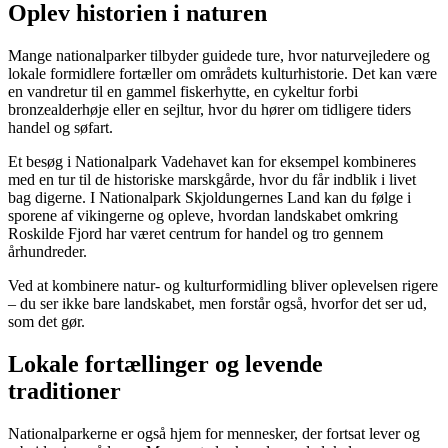
Oplev historien i naturen
Mange nationalparker tilbyder guidede ture, hvor naturvejledere og
lokale formidlere fortæller om områdets kulturhistorie. Det kan være
en vandretur til en gammel fiskerhytte, en cykeltur forbi
bronzealderhøje eller en sejltur, hvor du hører om tidligere tiders
handel og søfart.
Et besøg i Nationalpark Vadehavet kan for eksempel kombineres
med en tur til de historiske marskgårde, hvor du får indblik i livet
bag digerne. I Nationalpark Skjoldungernes Land kan du følge i
sporene af vikingerne og opleve, hvordan landskabet omkring
Roskilde Fjord har været centrum for handel og tro gennem
århundreder.
Ved at kombinere natur- og kulturformidling bliver oplevelsen rigere
– du ser ikke bare landskabet, men forstår også, hvorfor det ser ud,
som det gør.
Lokale fortællinger og levende
traditioner
Nationalparkerne er også hjem for mennesker, der fortsat lever og