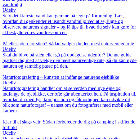
vandmiljø
Udeliv
Selv det klareste vand kan gemme på tegn på forurening. Lær,
hvordan du genkender et usundt vandmiljø ved at se, lugte og
observere naturens signaler – og få tips til, hvad du selv kan gøre for
at beskytte vores vandressourcer.
På eller uden for stien? Sådan vælger du den mest naturvenlige rute
Udeliv
Skal du blive på stien eller gå på opdagelse udenfor? Denne guide
hjælper dig med at vælge den mest naturvenlige rute, så du kan nyde
naturen og samtidig passe på den.
Naturfotografering – kunsten at indfange naturens øjeblikke
Udeliv
Naturfotografering handler om at se verden med nye øjne og
indfange de øjeblikke, der ofte går ubemærket hen. Få inspiration til,
hvordan du med lys, komposition og tålmodighed kan udvikle dit
blik som naturfotograf – uanset om du fotograferer med mobil eller
kamera.
Klar til al slags vejr: Sådan forbereder du dig på camping i skiftende
forhold
Udeliv
Det danske vejr kan skifte på et øjeblik – men med den rette