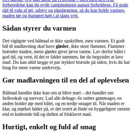
forberedelse kan du nyde campingturen uanset forholdene. Få gode
råd til valg af tøj, udstyr og planlægning, så du kan holde varmen,
maden tør og humøret højt i al slags vejr.
Sådan styrer du varmen
Det vigtigste ved bålmad er ikke opskriften, men varmen. Et godt
bål til madlavning skal have
gløder
, ikke store flammer. Flammer
brænder maden, mens gløder giver jævn varme. Lav derfor bålet i
god tid, og vent, til det er faldet sammen, før du begynder at lave
mad. Du kan altid lægge et par stykker brænde på siden, hvis du har
brug for mere varme undervejs.
Gør madlavningen til en del af oplevelsen
Bålmad handler ikke kun om at blive mæt – det handler om
fællesskab og nærvær. Lad alle deltage: én snitter grøntsager, en
anden holder øje med bålet, og en tredje smager til. Når maden er
klar, og mørket falder på, er det svært at finde en hyggeligere ramme
end et knitrende bål og duften af frisklavet mad.
Hurtigt, enkelt og fuld af smag