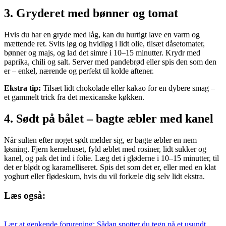
3. Gryderet med bønner og tomat
Hvis du har en gryde med låg, kan du hurtigt lave en varm og
mættende ret. Svits løg og hvidløg i lidt olie, tilsæt dåsetomater,
bønner og majs, og lad det simre i 10–15 minutter. Krydr med
paprika, chili og salt. Server med pandebrød eller spis den som den
er – enkel, nærende og perfekt til kolde aftener.
Ekstra tip:
Tilsæt lidt chokolade eller kakao for en dybere smag –
et gammelt trick fra det mexicanske køkken.
4. Sødt på bålet – bagte æbler med kanel
Når sulten efter noget sødt melder sig, er bagte æbler en nem
løsning. Fjern kernehuset, fyld æblet med rosiner, lidt sukker og
kanel, og pak det ind i folie. Læg det i gløderne i 10–15 minutter, til
det er blødt og karamelliseret. Spis det som det er, eller med en klat
yoghurt eller flødeskum, hvis du vil forkæle dig selv lidt ekstra.
Læs også:
Lær at genkende forurening: Sådan spotter du tegn på et usundt