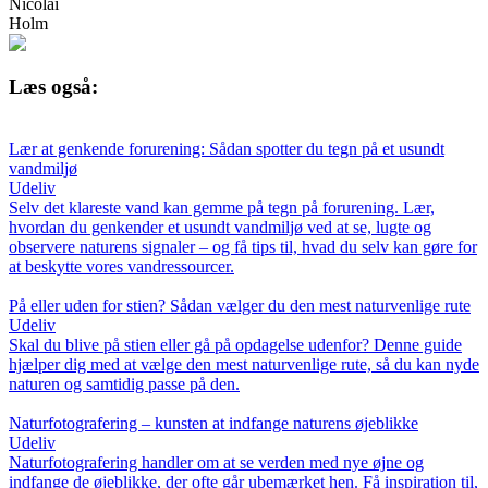
Nicolai
Holm
Læs også:
Lær at genkende forurening: Sådan spotter du tegn på et usundt
vandmiljø
Udeliv
Selv det klareste vand kan gemme på tegn på forurening. Lær,
hvordan du genkender et usundt vandmiljø ved at se, lugte og
observere naturens signaler – og få tips til, hvad du selv kan gøre for
at beskytte vores vandressourcer.
På eller uden for stien? Sådan vælger du den mest naturvenlige rute
Udeliv
Skal du blive på stien eller gå på opdagelse udenfor? Denne guide
hjælper dig med at vælge den mest naturvenlige rute, så du kan nyde
naturen og samtidig passe på den.
Naturfotografering – kunsten at indfange naturens øjeblikke
Udeliv
Naturfotografering handler om at se verden med nye øjne og
indfange de øjeblikke, der ofte går ubemærket hen. Få inspiration til,