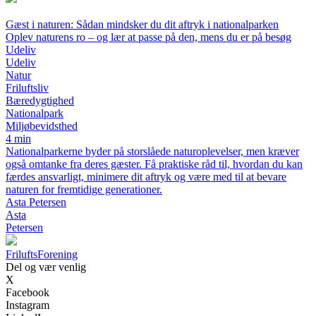
Gæst i naturen: Sådan mindsker du dit aftryk i nationalparken
Oplev naturens ro – og lær at passe på den, mens du er på besøg
Udeliv
Udeliv
Natur
Friluftsliv
Bæredygtighed
Nationalpark
Miljøbevidsthed
4 min
Nationalparkerne byder på storslåede naturoplevelser, men kræver
også omtanke fra deres gæster. Få praktiske råd til, hvordan du kan
færdes ansvarligt, minimere dit aftryk og være med til at bevare
naturen for fremtidige generationer.
Asta Petersen
Asta
Petersen
Frilufts
Forening
Del og vær venlig
X
Facebook
Instagram