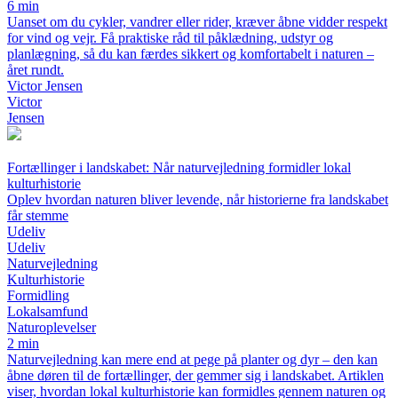
6 min
Uanset om du cykler, vandrer eller rider, kræver åbne vidder respekt
for vind og vejr. Få praktiske råd til påklædning, udstyr og
planlægning, så du kan færdes sikkert og komfortabelt i naturen –
året rundt.
Victor Jensen
Victor
Jensen
Fortællinger i landskabet: Når naturvejledning formidler lokal
kulturhistorie
Oplev hvordan naturen bliver levende, når historierne fra landskabet
får stemme
Udeliv
Udeliv
Naturvejledning
Kulturhistorie
Formidling
Lokalsamfund
Naturoplevelser
2 min
Naturvejledning kan mere end at pege på planter og dyr – den kan
åbne døren til de fortællinger, der gemmer sig i landskabet. Artiklen
viser, hvordan lokal kulturhistorie kan formidles gennem naturen og