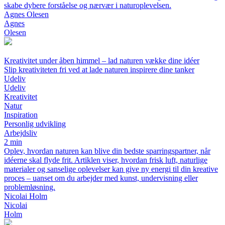
skabe dybere forståelse og nærvær i naturoplevelsen.
Agnes Olesen
Agnes
Olesen
Kreativitet under åben himmel – lad naturen vække dine idéer
Slip kreativiteten fri ved at lade naturen inspirere dine tanker
Udeliv
Udeliv
Kreativitet
Natur
Inspiration
Personlig udvikling
Arbejdsliv
2 min
Oplev, hvordan naturen kan blive din bedste sparringspartner, når
idéerne skal flyde frit. Artiklen viser, hvordan frisk luft, naturlige
materialer og sanselige oplevelser kan give ny energi til din kreative
proces – uanset om du arbejder med kunst, undervisning eller
problemløsning.
Nicolai Holm
Nicolai
Holm