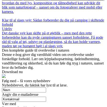
hvordan du med lys, komposition og tålmodighed kan udvikle dit
blik som naturfotograf – uanset om du fotograferer med mobil eller
kamera.
Klar til al slags vejr: Sådan forbereder du dig på camping i skiftende
forhold
Udeliv
Det danske vejr kan skifte på et øjeblik – men med den rette
forberedelse kan du nyde campingturen uanset forholdene. Få gode
råd til valg af tøj, udstyr og planlægning, så du kan holde varmen,
maden tør og humøret højt i al slags vejr.
Den komplette guide til overlevelse i naturen
Denne e-bog giver dig værdifuld viden om overlevelse under
forskellige forhold. Lær om lejrpladsopsætning, fødeindhentning,
vandfiltrering og sikkerhed, så du kan føle dig tryg i naturen, uanset
hvor du befinder dig.
Download nu
Følg med – få vores nyhedsbrev
Nyhedsbrevet, du faktisk har lyst til at læse.
Angiv din e-mailadresse
Vær med