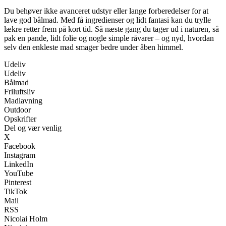
Du behøver ikke avanceret udstyr eller lange forberedelser for at
lave god bålmad. Med få ingredienser og lidt fantasi kan du trylle
lækre retter frem på kort tid. Så næste gang du tager ud i naturen, så
pak en pande, lidt folie og nogle simple råvarer – og nyd, hvordan
selv den enkleste mad smager bedre under åben himmel.
Udeliv
Udeliv
Bålmad
Friluftsliv
Madlavning
Outdoor
Opskrifter
Del og vær venlig
X
Facebook
Instagram
LinkedIn
YouTube
Pinterest
TikTok
Mail
RSS
Nicolai Holm