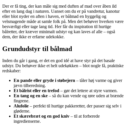
Der er få ting, der kan måle sig med duften af mad over åben ild
efter en lang dag i naturen. Uanset om du er på vandretur, kanotur
eller blot nyder en aften i haven, er bålmad en hyggelig og
velsmagende måde at samle folk på. Men det behøver hverken være
besværligt eller tage lang tid. Her får du inspiration til hurtige
bålretter, der kræver minimalt udstyr og kan laves af alle – også
dem, der ikke er erfarne udekokke.
Grundudstyr til bålmad
Inden du går i gang, er det en god idé at have styr på det basale
udstyr. Du behøver ikke et helt udekøkken – blot nogle få, praktiske
redskaber:
En pande eller gryde i støbejern
– tåler høj varme og giver
jævn tilberedning.
Et bålrist eller en trefod
– gør det lettere at styre varmen.
En tang og en ske
– så du kan vende og røre uden at brænde
fingrene.
Alufolie
– perfekt til hurtige pakkeretter, der passer sig selv i
gløderne.
Et skærebræt og en god kniv
– til at forberede
ingredienserne.