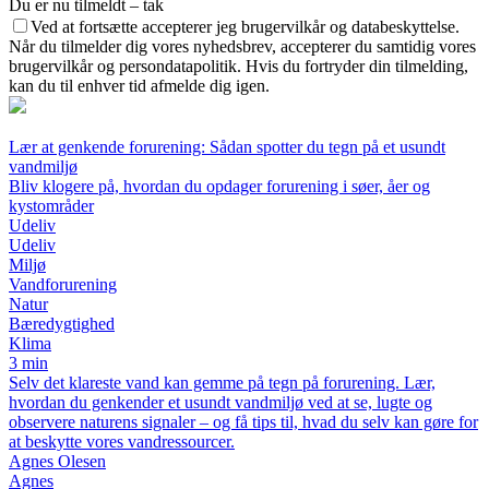
Du er nu tilmeldt – tak
Ved at fortsætte accepterer jeg brugervilkår og databeskyttelse.
Når du tilmelder dig vores nyhedsbrev, accepterer du samtidig vores
brugervilkår og persondatapolitik. Hvis du fortryder din tilmelding,
kan du til enhver tid afmelde dig igen.
Lær at genkende forurening: Sådan spotter du tegn på et usundt
vandmiljø
Bliv klogere på, hvordan du opdager forurening i søer, åer og
kystområder
Udeliv
Udeliv
Miljø
Vandforurening
Natur
Bæredygtighed
Klima
3 min
Selv det klareste vand kan gemme på tegn på forurening. Lær,
hvordan du genkender et usundt vandmiljø ved at se, lugte og
observere naturens signaler – og få tips til, hvad du selv kan gøre for
at beskytte vores vandressourcer.
Agnes Olesen
Agnes