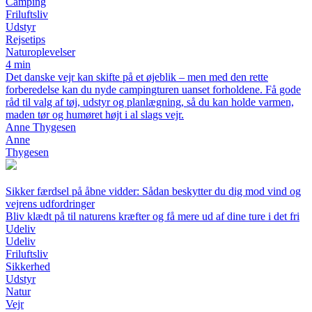
Camping
Friluftsliv
Udstyr
Rejsetips
Naturoplevelser
4 min
Det danske vejr kan skifte på et øjeblik – men med den rette
forberedelse kan du nyde campingturen uanset forholdene. Få gode
råd til valg af tøj, udstyr og planlægning, så du kan holde varmen,
maden tør og humøret højt i al slags vejr.
Anne Thygesen
Anne
Thygesen
Sikker færdsel på åbne vidder: Sådan beskytter du dig mod vind og
vejrens udfordringer
Bliv klædt på til naturens kræfter og få mere ud af dine ture i det fri
Udeliv
Udeliv
Friluftsliv
Sikkerhed
Udstyr
Natur
Vejr