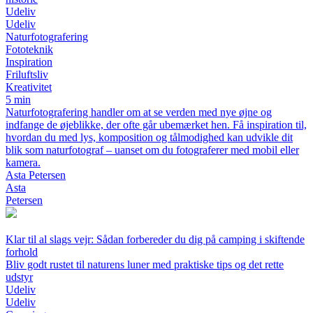
Udeliv
Udeliv
Naturfotografering
Fototeknik
Inspiration
Friluftsliv
Kreativitet
5 min
Naturfotografering handler om at se verden med nye øjne og
indfange de øjeblikke, der ofte går ubemærket hen. Få inspiration til,
hvordan du med lys, komposition og tålmodighed kan udvikle dit
blik som naturfotograf – uanset om du fotograferer med mobil eller
kamera.
Asta Petersen
Asta
Petersen
Klar til al slags vejr: Sådan forbereder du dig på camping i skiftende
forhold
Bliv godt rustet til naturens luner med praktiske tips og det rette
udstyr
Udeliv
Udeliv