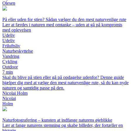
Olesen
På eller uden for stien? Sådan vælger du den mest naturvenlige rute
Lær at færdes i naturen med omtanke – uden at gå på kompromis
med oplevelsen
Udeliv
Udeliv
Friluftsliv
Naturbeskyttelse
Vandring
Cykling
Outdoor
7 min
Skal du blive på stien eller gå på opdagelse udenfor? Denne guide
hjælper dig med at vælge den mest naturvenlige rute, så du kan nyde
naturen og samtidig passe på den.
Nicolai Holm
Nicolai
Holm
Naturfotografering – kunsten at indfange naturens øjeblikke
Lær at fange naturens stemning og skabe billeder, der fortæller en
historie