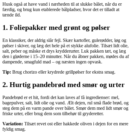
Husk også at have vand i nærheden til at slukke bålet, når du er
færdig, og brug kun etablerede bålpladser, hvor det er tilladt at
tænde ild.
1. Foliepakker med grønt og pølser
En klassiker, der aldrig slår fejl. Skær kartofler, gulerødder, løg og
pølser i skiver, og læg det hele på et stykke alufolie. Tilsæt lidt olie,
salt, peber og måske et drys krydderurter. Luk pakken tæt, og læg
den i gløderne i 15–20 minutter. Når du åbner pakken, mødes du af
dampende, smagfuld mad – og næsten ingen opvask.
Tip:
Brug chorizo eller krydrede grillpølser for ekstra smag.
2. Hurtig pandebrød med smør og urter
Pandebrød er et hit, fordi det kan laves af få ingredienser: mel,
bagepulver, salt, lidt olie og vand. Ælt dejen, rul små flade brød, og
steg dem på en varm pande over bålet. Smør dem med lidt smør og
friske urter, eller brug dem som tilbehør til gryderetter.
Variation:
Tilsæt revet ost eller hakkede oliven i dejen for en mere
fyldig smag.