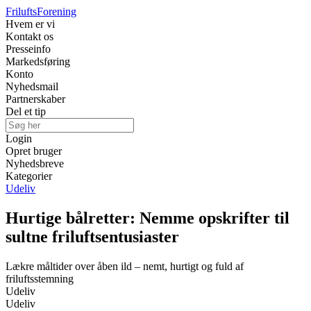
Frilufts
Forening
Hvem er vi
Kontakt os
Presseinfo
Markedsføring
Konto
Nyhedsmail
Partnerskaber
Del et tip
Login
Opret bruger
Nyhedsbreve
Kategorier
Udeliv
Hurtige bålretter: Nemme opskrifter til
sultne friluftsentusiaster
Lækre måltider over åben ild – nemt, hurtigt og fuld af
friluftsstemning
Udeliv
Udeliv